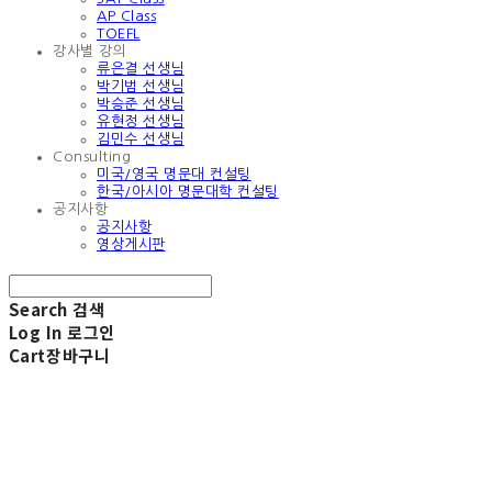
AP Class
TOEFL
강사별 강의
류은결 선생님
박기범 선생님
박승준 선생님
유현정 선생님
김민수 선생님
Consulting
미국/영국 명문대 컨설팅
한국/아시아 명문대학 컨설팅
공지사항
공지사항
영상게시판
Search
검색
Log In
로그인
Cart
장바구니