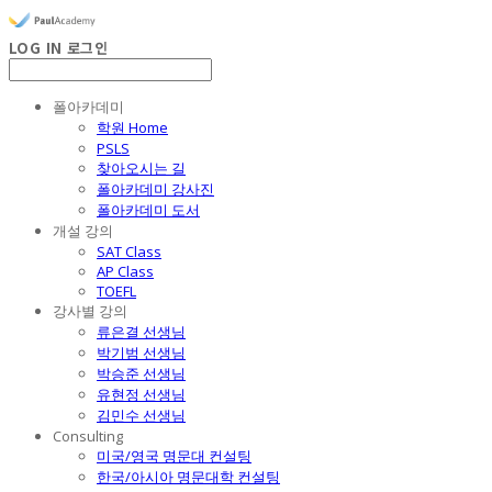
LOG IN
로그인
폴아카데미
학원 Home
PSLS
찾아오시는 길
폴아카데미 강사진
폴아카데미 도서
개설 강의
SAT Class
AP Class
TOEFL
강사별 강의
류은결 선생님
박기범 선생님
박승준 선생님
유현정 선생님
김민수 선생님
Consulting
미국/영국 명문대 컨설팅
한국/아시아 명문대학 컨설팅