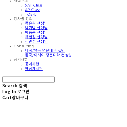
개설 강의
SAT Class
AP Class
TOEFL
강사별 강의
류은결 선생님
박기범 선생님
박승준 선생님
유현정 선생님
김민수 선생님
Consulting
미국/영국 명문대 컨설팅
한국/아시아 명문대학 컨설팅
공지사항
공지사항
영상게시판
Search
검색
Log In
로그인
Cart
장바구니