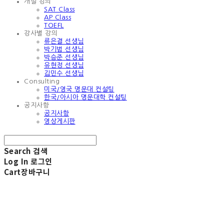
개설 강의
SAT Class
AP Class
TOEFL
강사별 강의
류은결 선생님
박기범 선생님
박승준 선생님
유현정 선생님
김민수 선생님
Consulting
미국/영국 명문대 컨설팅
한국/아시아 명문대학 컨설팅
공지사항
공지사항
영상게시판
Search
검색
Log In
로그인
Cart
장바구니