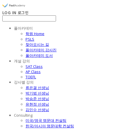
LOG IN
로그인
폴아카데미
학원 Home
PSLS
찾아오시는 길
폴아카데미 강사진
폴아카데미 도서
개설 강의
SAT Class
AP Class
TOEFL
강사별 강의
류은결 선생님
박기범 선생님
박승준 선생님
유현정 선생님
김민수 선생님
Consulting
미국/영국 명문대 컨설팅
한국/아시아 명문대학 컨설팅