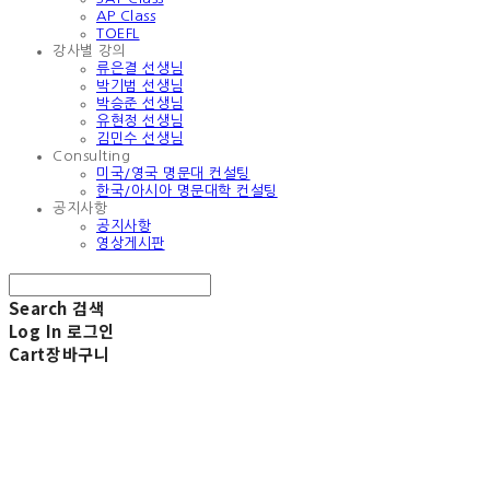
AP Class
TOEFL
강사별 강의
류은결 선생님
박기범 선생님
박승준 선생님
유현정 선생님
김민수 선생님
Consulting
미국/영국 명문대 컨설팅
한국/아시아 명문대학 컨설팅
공지사항
공지사항
영상게시판
Search
검색
Log In
로그인
Cart
장바구니