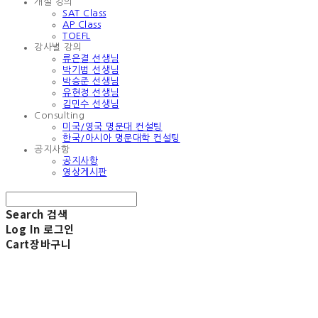
개설 강의
SAT Class
AP Class
TOEFL
강사별 강의
류은결 선생님
박기범 선생님
박승준 선생님
유현정 선생님
김민수 선생님
Consulting
미국/영국 명문대 컨설팅
한국/아시아 명문대학 컨설팅
공지사항
공지사항
영상게시판
Search
검색
Log In
로그인
Cart
장바구니