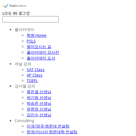
LOG IN
로그인
폴아카데미
학원 Home
PSLS
찾아오시는 길
폴아카데미 강사진
폴아카데미 도서
개설 강의
SAT Class
AP Class
TOEFL
강사별 강의
류은결 선생님
박기범 선생님
박승준 선생님
유현정 선생님
김민수 선생님
Consulting
미국/영국 명문대 컨설팅
한국/아시아 명문대학 컨설팅