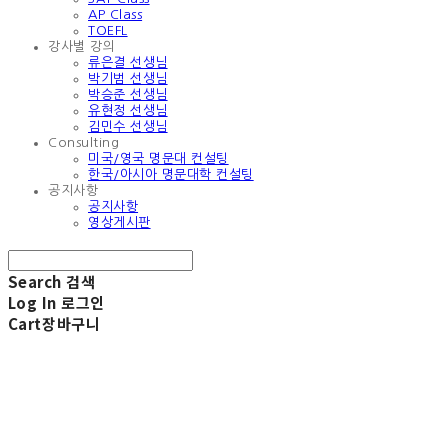
AP Class
TOEFL
강사별 강의
류은결 선생님
박기범 선생님
박승준 선생님
유현정 선생님
김민수 선생님
Consulting
미국/영국 명문대 컨설팅
한국/아시아 명문대학 컨설팅
공지사항
공지사항
영상게시판
Search
검색
Log In
로그인
Cart
장바구니