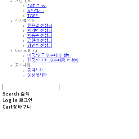
개설 강의
SAT Class
AP Class
TOEFL
강사별 강의
류은결 선생님
박기범 선생님
박승준 선생님
유현정 선생님
김민수 선생님
Consulting
미국/영국 명문대 컨설팅
한국/아시아 명문대학 컨설팅
공지사항
공지사항
영상게시판
Search
검색
Log In
로그인
Cart
장바구니