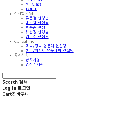
AP Class
TOEFL
강사별 강의
류은결 선생님
박기범 선생님
박승준 선생님
유현정 선생님
김민수 선생님
Consulting
미국/영국 명문대 컨설팅
한국/아시아 명문대학 컨설팅
공지사항
공지사항
영상게시판
Search
검색
Log In
로그인
Cart
장바구니