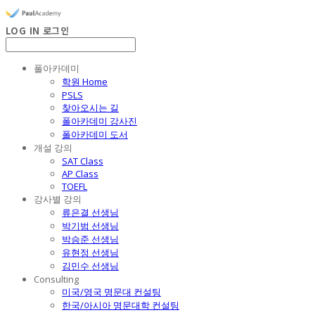
LOG IN
로그인
폴아카데미
학원 Home
PSLS
찾아오시는 길
폴아카데미 강사진
폴아카데미 도서
개설 강의
SAT Class
AP Class
TOEFL
강사별 강의
류은결 선생님
박기범 선생님
박승준 선생님
유현정 선생님
김민수 선생님
Consulting
미국/영국 명문대 컨설팅
한국/아시아 명문대학 컨설팅