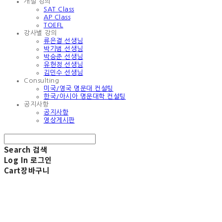
개설 강의
SAT Class
AP Class
TOEFL
강사별 강의
류은결 선생님
박기범 선생님
박승준 선생님
유현정 선생님
김민수 선생님
Consulting
미국/영국 명문대 컨설팅
한국/아시아 명문대학 컨설팅
공지사항
공지사항
영상게시판
Search
검색
Log In
로그인
Cart
장바구니