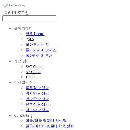
LOG IN
로그인
폴아카데미
학원 Home
PSLS
찾아오시는 길
폴아카데미 강사진
폴아카데미 도서
개설 강의
SAT Class
AP Class
TOEFL
강사별 강의
류은결 선생님
박기범 선생님
박승준 선생님
유현정 선생님
김민수 선생님
Consulting
미국/영국 명문대 컨설팅
한국/아시아 명문대학 컨설팅