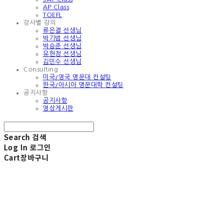
AP Class
TOEFL
강사별 강의
류은결 선생님
박기범 선생님
박승준 선생님
유현정 선생님
김민수 선생님
Consulting
미국/영국 명문대 컨설팅
한국/아시아 명문대학 컨설팅
공지사항
공지사항
영상게시판
Search
검색
Log In
로그인
Cart
장바구니