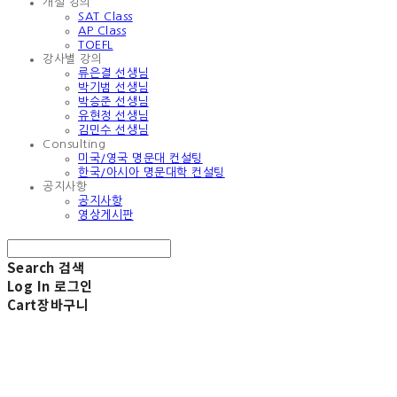
개설 강의
SAT Class
AP Class
TOEFL
강사별 강의
류은결 선생님
박기범 선생님
박승준 선생님
유현정 선생님
김민수 선생님
Consulting
미국/영국 명문대 컨설팅
한국/아시아 명문대학 컨설팅
공지사항
공지사항
영상게시판
Search
검색
Log In
로그인
Cart
장바구니