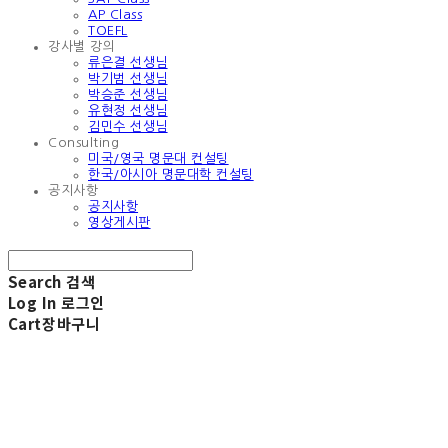
AP Class
TOEFL
강사별 강의
류은결 선생님
박기범 선생님
박승준 선생님
유현정 선생님
김민수 선생님
Consulting
미국/영국 명문대 컨설팅
한국/아시아 명문대학 컨설팅
공지사항
공지사항
영상게시판
Search
검색
Log In
로그인
Cart
장바구니