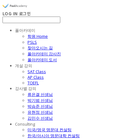
LOG IN
로그인
폴아카데미
학원 Home
PSLS
찾아오시는 길
폴아카데미 강사진
폴아카데미 도서
개설 강의
SAT Class
AP Class
TOEFL
강사별 강의
류은결 선생님
박기범 선생님
박승준 선생님
유현정 선생님
김민수 선생님
Consulting
미국/영국 명문대 컨설팅
한국/아시아 명문대학 컨설팅