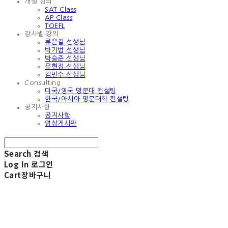
개설 강의
SAT Class
AP Class
TOEFL
강사별 강의
류은결 선생님
박기범 선생님
박승준 선생님
유현정 선생님
김민수 선생님
Consulting
미국/영국 명문대 컨설팅
한국/아시아 명문대학 컨설팅
공지사항
공지사항
영상게시판
Search
검색
Log In
로그인
Cart
장바구니