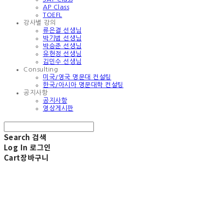
AP Class
TOEFL
강사별 강의
류은결 선생님
박기범 선생님
박승준 선생님
유현정 선생님
김민수 선생님
Consulting
미국/영국 명문대 컨설팅
한국/아시아 명문대학 컨설팅
공지사항
공지사항
영상게시판
Search
검색
Log In
로그인
Cart
장바구니