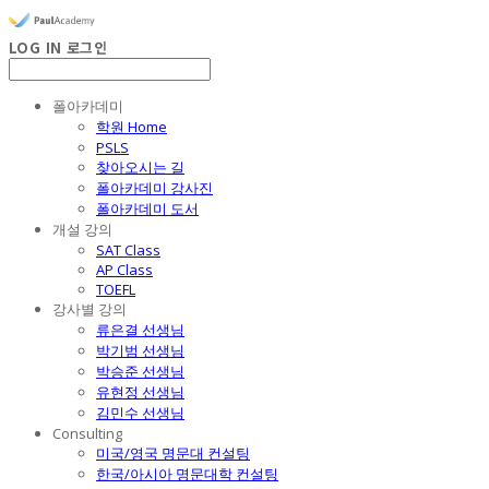
LOG IN
로그인
폴아카데미
학원 Home
PSLS
찾아오시는 길
폴아카데미 강사진
폴아카데미 도서
개설 강의
SAT Class
AP Class
TOEFL
강사별 강의
류은결 선생님
박기범 선생님
박승준 선생님
유현정 선생님
김민수 선생님
Consulting
미국/영국 명문대 컨설팅
한국/아시아 명문대학 컨설팅