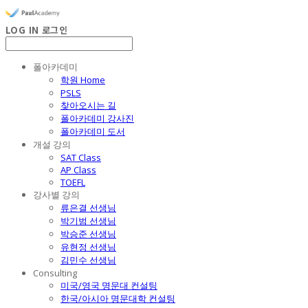
LOG IN
로그인
폴아카데미
학원 Home
PSLS
찾아오시는 길
폴아카데미 강사진
폴아카데미 도서
개설 강의
SAT Class
AP Class
TOEFL
강사별 강의
류은결 선생님
박기범 선생님
박승준 선생님
유현정 선생님
김민수 선생님
Consulting
미국/영국 명문대 컨설팅
한국/아시아 명문대학 컨설팅