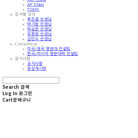
AP Class
TOEFL
강사별 강의
류은결 선생님
박기범 선생님
박승준 선생님
유현정 선생님
김민수 선생님
Consulting
미국/영국 명문대 컨설팅
한국/아시아 명문대학 컨설팅
공지사항
공지사항
영상게시판
Search
검색
Log In
로그인
Cart
장바구니