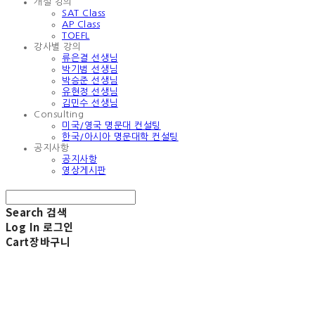
개설 강의
SAT Class
AP Class
TOEFL
강사별 강의
류은결 선생님
박기범 선생님
박승준 선생님
유현정 선생님
김민수 선생님
Consulting
미국/영국 명문대 컨설팅
한국/아시아 명문대학 컨설팅
공지사항
공지사항
영상게시판
Search
검색
Log In
로그인
Cart
장바구니