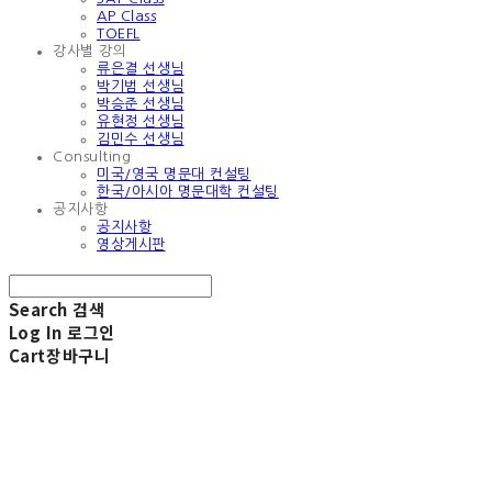
AP Class
TOEFL
강사별 강의
류은결 선생님
박기범 선생님
박승준 선생님
유현정 선생님
김민수 선생님
Consulting
미국/영국 명문대 컨설팅
한국/아시아 명문대학 컨설팅
공지사항
공지사항
영상게시판
Search
검색
Log In
로그인
Cart
장바구니