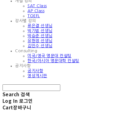
개설 강의
SAT Class
AP Class
TOEFL
강사별 강의
류은결 선생님
박기범 선생님
박승준 선생님
유현정 선생님
김민수 선생님
Consulting
미국/영국 명문대 컨설팅
한국/아시아 명문대학 컨설팅
공지사항
공지사항
영상게시판
Search
검색
Log In
로그인
Cart
장바구니