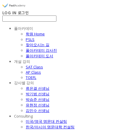
LOG IN
로그인
폴아카데미
학원 Home
PSLS
찾아오시는 길
폴아카데미 강사진
폴아카데미 도서
개설 강의
SAT Class
AP Class
TOEFL
강사별 강의
류은결 선생님
박기범 선생님
박승준 선생님
유현정 선생님
김민수 선생님
Consulting
미국/영국 명문대 컨설팅
한국/아시아 명문대학 컨설팅