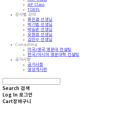
AP Class
TOEFL
강사별 강의
류은결 선생님
박기범 선생님
박승준 선생님
유현정 선생님
김민수 선생님
Consulting
미국/영국 명문대 컨설팅
한국/아시아 명문대학 컨설팅
공지사항
공지사항
영상게시판
Search
검색
Log In
로그인
Cart
장바구니