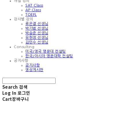
개설 강의
SAT Class
AP Class
TOEFL
강사별 강의
류은결 선생님
박기범 선생님
박승준 선생님
유현정 선생님
김민수 선생님
Consulting
미국/영국 명문대 컨설팅
한국/아시아 명문대학 컨설팅
공지사항
공지사항
영상게시판
Search
검색
Log In
로그인
Cart
장바구니