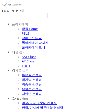
LOG IN
로그인
폴아카데미
학원 Home
PSLS
찾아오시는 길
폴아카데미 강사진
폴아카데미 도서
개설 강의
SAT Class
AP Class
TOEFL
강사별 강의
류은결 선생님
박기범 선생님
박승준 선생님
유현정 선생님
김민수 선생님
Consulting
미국/영국 명문대 컨설팅
한국/아시아 명문대학 컨설팅